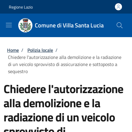
Salta al contenuto principale
Skip to footer content
Regione Lazio
Comune di Villa Santa Lucia
Briciole di pane
Home
/
Polizia locale
/
Chiedere l'autorizzazione alla demolizione e la radiazione
di un veicolo sprovvisto di assicurazione e sottoposto a
sequestro
Chiedere l'autorizzazione
alla demolizione e la
radiazione di un veicolo
sprovvisto di