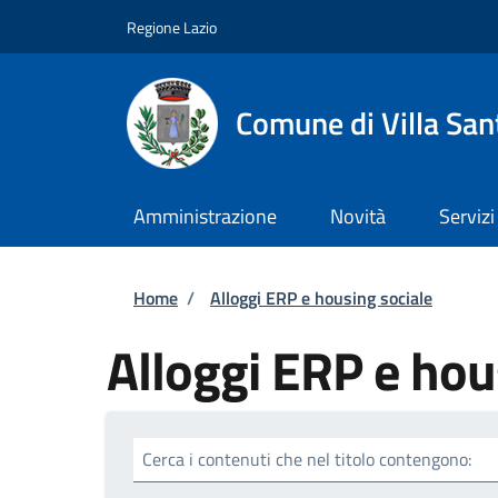
Salta al contenuto principale
Skip to footer content
Regione Lazio
Comune di Villa San
Amministrazione
Novità
Servizi
Briciole di pane
Home
/
Alloggi ERP e housing sociale
Alloggi ERP e hou
Cerca i contenuti che nel titolo contengono: