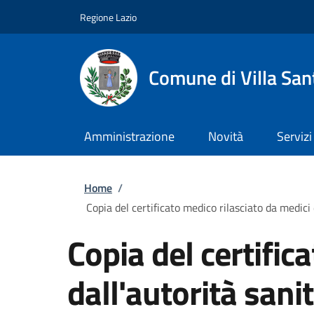
Salta al contenuto principale
Skip to footer content
Regione Lazio
Comune di Villa San
Amministrazione
Novità
Servizi
Briciole di pane
Home
/
Copia del certificato medico rilasciato da medici
Copia del certific
dall'autorità san