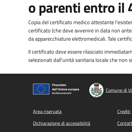
o parenti entro il
Copia del certificato medico attestante l'esiste
certificato (
che deve avvenire in data non
ante
da apparecchiature elettromedicali.
Tale certif
Il certificato deve essere rilasciato immediata
selezionati dall'unità sanitaria locale che non s
Comune di Vi
Footer menu
Area riservata
Crediti
Dichiarazione di accessibilità
Contatt