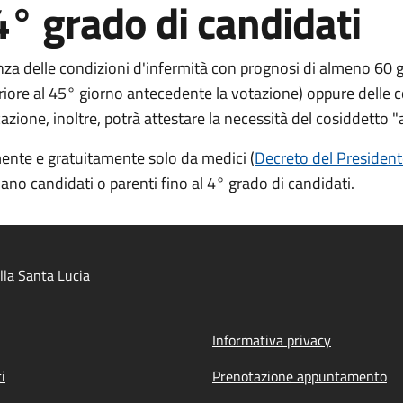
 4° grado di candidati
nza delle condizioni d'infermità con prognosi di almeno 60 gior
riore al 45° giorno antecedente la votazione
) oppure delle 
icazione, inoltre, potrà attestare la necessità del cosiddet
mente e gratuitamente solo da medici (
Decreto del President
iano candidati o parenti fino al 4° grado di candidati.
lla Santa Lucia
Informativa privacy
i
Prenotazione appuntamento