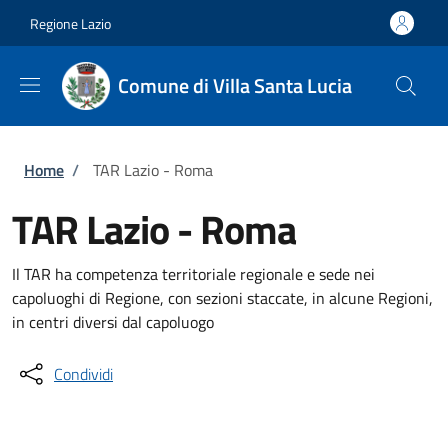
Salta al contenuto principale
Skip to footer content
Regione Lazio
Comune di Villa Santa Lucia
Briciole di pane
Home
/
TAR Lazio - Roma
TAR Lazio - Roma
Il TAR ha competenza territoriale regionale e sede nei
capoluoghi di Regione, con sezioni staccate, in alcune Regioni,
in centri diversi dal capoluogo
Condividi