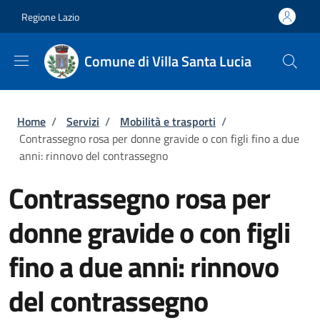
Salta al contenuto principale
Skip to footer content
Regione Lazio
Comune di Villa Santa Lucia
Briciole di pane
Home
/
Servizi
/
Mobilità e trasporti
/
Contrassegno rosa per donne gravide o con figli fino a due
anni: rinnovo del contrassegno
Contrassegno rosa per
donne gravide o con figli
fino a due anni: rinnovo
del contrassegno