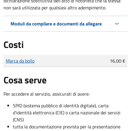
dichiarazione sostitutiva dell’atto di notorietà che la stessa
non sarà utilizzata per qualsiasi altro adempimento.
Moduli da compilare e documenti da allegare
Costi
Tipo di pagamento
Importo
Marca da bollo
16,00 €
Cosa serve
Per accedere al servizio, assicurati di avere:
SPID (sistema pubblico di identità digitale), carta
d’identità elettronica (CIE) o carta nazionale dei servizi
(CNS)
tutta la documentazione prevista per la presentazione