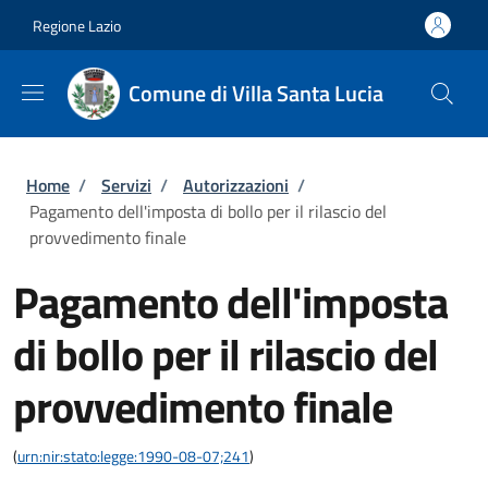
Salta al contenuto principale
Skip to footer content
Regione Lazio
Comune di Villa Santa Lucia
Briciole di pane
Home
/
Servizi
/
Autorizzazioni
/
Pagamento dell'imposta di bollo per il rilascio del
provvedimento finale
Pagamento dell'imposta
di bollo per il rilascio del
provvedimento finale
(
urn:nir:stato:legge:1990-08-07;241
)