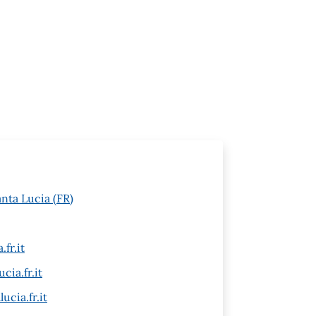
anta Lucia (FR)
fr.it
cia.fr.it
cia.fr.it