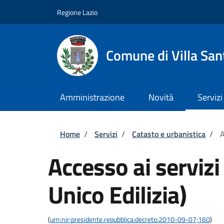
Salta al contenuto principale
Skip to footer content
Regione Lazio
Comune di Villa San
Amministrazione
Novità
Servizi
Briciole di pane
Home
/
Servizi
/
Catasto e urbanistica
/
A
Accesso ai servizi
Unico Edilizia)
(
urn:nir:presidente.repubblica:decreto:2010-09-07;160
)