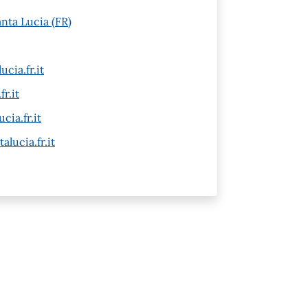
anta Lucia (FR)
cia.fr.it
r.it
cia.fr.it
alucia.fr.it