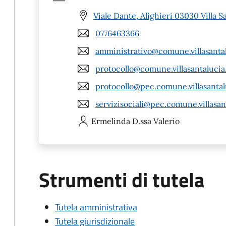
Viale Dante, Alighieri 03030 Villa S
0776463366
amministrativo@comune.villasantalu
protocollo@comune.villasantalucia.f
protocollo@pec.comune.villasantalu
servizisociali@pec.comune.villasant
Ermelinda
D.ssa Valerio
Strumenti di tutela
Tutela amministrativa
Tutela giurisdizionale