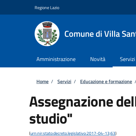
Salta al contenuto principale
Skip to footer content
Regione Lazio
Comune di Villa San
Amministrazione
Novità
Servizi
Briciole di pane
Home
/
Servizi
/
Educazione e formazione
Assegnazione dell
studio"
(
urn:nir:stato:decreto.legislativo:2017-04-13;63
)