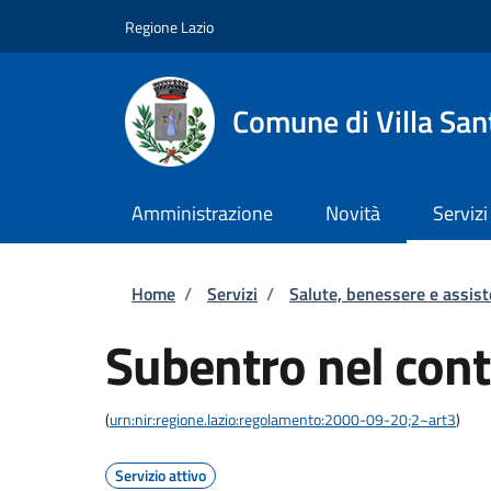
Salta al contenuto principale
Skip to footer content
Regione Lazio
Comune di Villa San
Amministrazione
Novità
Servizi
Briciole di pane
Home
/
Servizi
/
Salute, benessere e assis
Subentro nel cont
(
urn:nir:regione.lazio:regolamento:2000-09-20;2~art3
)
Servizio attivo