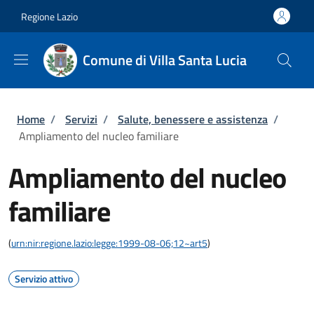
Salta al contenuto principale
Skip to footer content
Regione Lazio
Comune di Villa Santa Lucia
Briciole di pane
Home
/
Servizi
/
Salute, benessere e assistenza
/
Ampliamento del nucleo familiare
Ampliamento del nucleo
familiare
(
urn:nir:regione.lazio:legge:1999-08-06;12~art5
)
Servizio attivo