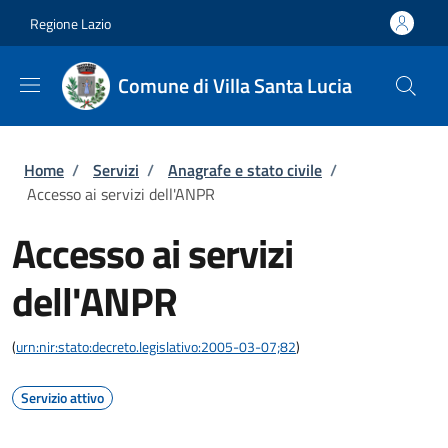
Salta al contenuto principale
Skip to footer content
Regione Lazio
Comune di Villa Santa Lucia
Briciole di pane
Home
/
Servizi
/
Anagrafe e stato civile
/
Accesso ai servizi dell'ANPR
Accesso ai servizi
dell'ANPR
(
urn:nir:stato:decreto.legislativo:2005-03-07;82
)
Servizio attivo