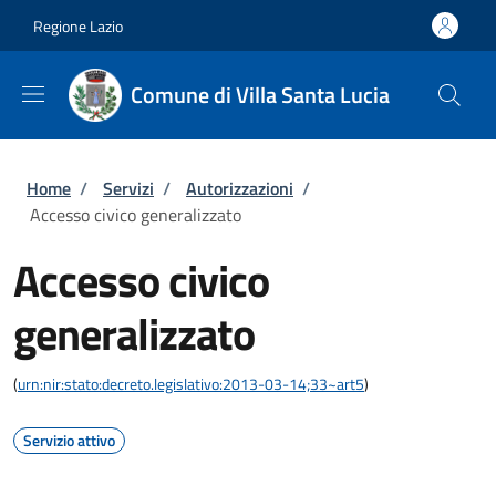
Salta al contenuto principale
Skip to footer content
Regione Lazio
Comune di Villa Santa Lucia
Briciole di pane
Home
/
Servizi
/
Autorizzazioni
/
Accesso civico generalizzato
Accesso civico
generalizzato
(
urn:nir:stato:decreto.legislativo:2013-03-14;33~art5
)
Servizio attivo