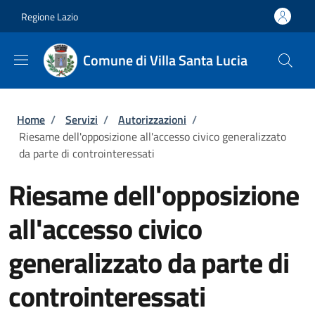
Salta al contenuto principale
Skip to footer content
Regione Lazio
Comune di Villa Santa Lucia
Briciole di pane
Home
/
Servizi
/
Autorizzazioni
/
Riesame dell'opposizione all'accesso civico generalizzato
da parte di controinteressati
Riesame dell'opposizione
all'accesso civico
generalizzato da parte di
controinteressati