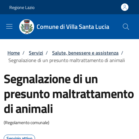
Salta al contenuto principale
Skip to footer content
Regione Lazio
Comune di Villa Santa Lucia
Briciole di pane
Home
/
Servizi
/
Salute, benessere e assistenza
/
Segnalazione di un presunto maltrattamento di animali
Segnalazione di un
presunto maltrattamento
di animali
(Regolamento comunale)
Servizio attivo