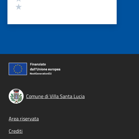
Valuta 1 stelle su 5
Comune di Villa Santa Lucia
Footer menu
Area riservata
Crediti