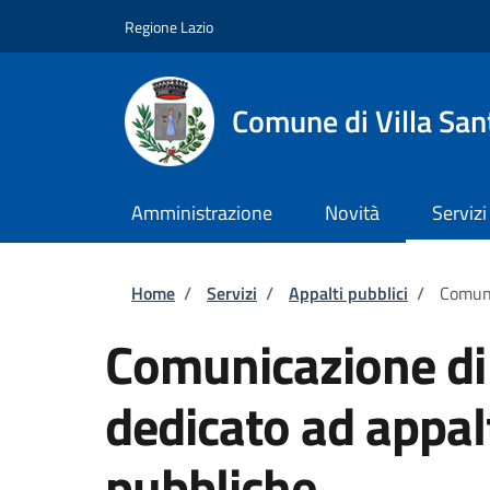
Salta al contenuto principale
Skip to footer content
Regione Lazio
Comune di Villa San
Amministrazione
Novità
Servizi
Briciole di pane
Home
/
Servizi
/
Appalti pubblici
/
Comuni
Comunicazione di
dedicato ad appa
pubbliche