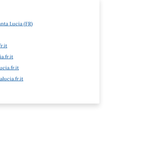
anta Lucia (FR)
r.it
.fr.it
cia.fr.it
ucia.fr.it