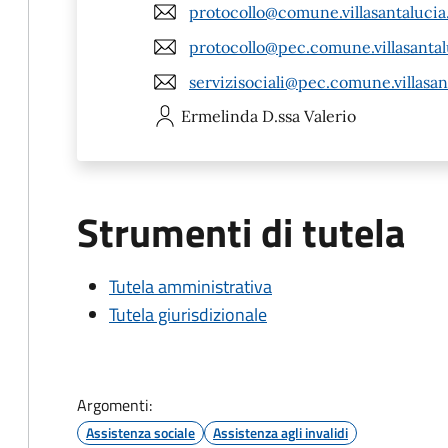
protocollo@comune.villasantalucia.f
protocollo@pec.comune.villasantalu
servizisociali@pec.comune.villasant
Ermelinda
D.ssa Valerio
Strumenti di tutela
Tutela amministrativa
Tutela giurisdizionale
Argomenti:
Assistenza sociale
Assistenza agli invalidi