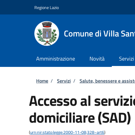
Salta al contenuto principale
Skip to footer content
Regione Lazio
Comune di Villa San
Amministrazione
Novità
Servizi
Briciole di pane
Home
/
Servizi
/
Salute, benessere e assis
Accesso al servizi
domiciliare (SAD)
(
urn:nir:stato:legge:2000-11-08;328~art6
)