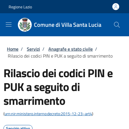
Salta al contenuto principale
Skip to footer content
Regione Lazio
Comune di Villa Santa Lucia
Briciole di pane
Home
/
Servizi
/
Anagrafe e stato civile
/
Rilascio dei codici PIN e PUK a seguito di smarrimento
Rilascio dei codici PIN e
PUK a seguito di
smarrimento
(
urn:nir:ministero.interno:decreto:2015-12-23~art4
)
Servizio attivo