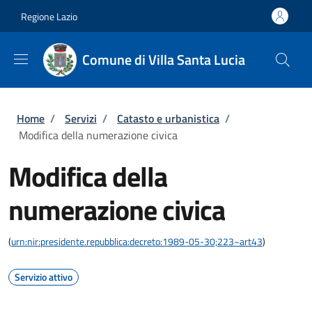
Salta al contenuto principale
Skip to footer content
Regione Lazio
Comune di Villa Santa Lucia
Briciole di pane
Home
/
Servizi
/
Catasto e urbanistica
/
Modifica della numerazione civica
Modifica della
numerazione civica
(
urn:nir:presidente.repubblica:decreto:1989-05-30;223~art43
)
Servizio attivo