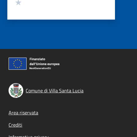
Valuta 1 stelle su 5
Comune di Villa Santa Lucia
Footer menu
Area riservata
Crediti
Informativa privacy