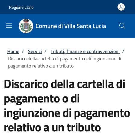
Salta al contenuto principale
Skip to footer content
Regione Lazio
Comune di Villa Santa Lucia
Briciole di pane
Home
/
Servizi
/
Tributi, finanze e contravvenzioni
/
Discarico della cartella di pagamento o di ingiunzione di
pagamento relativo a un tributo
Discarico della cartella di
pagamento o di
ingiunzione di pagamento
relativo a un tributo