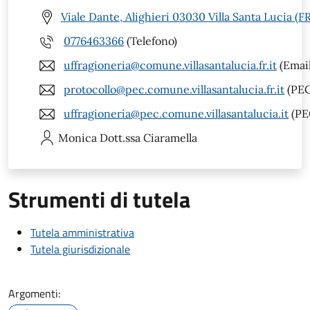
Viale Dante, Alighieri 03030 Villa Santa Lucia (FR
0776463366
(Telefono)
uffragioneria@comune.villasantalucia.fr.it
(Email
protocollo@pec.comune.villasantalucia.fr.it
(PEC
uffragioneria@pec.comune.villasantalucia.it
(PE
Monica
Dott.ssa Ciaramella
Strumenti di tutela
Tutela amministrativa
Tutela giurisdizionale
Argomenti: