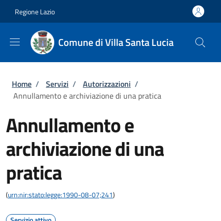
Salta al contenuto principale
Skip to footer content
Regione Lazio
Comune di Villa Santa Lucia
Briciole di pane
Home
/
Servizi
/
Autorizzazioni
/
Annullamento e archiviazione di una pratica
Annullamento e
archiviazione di una
pratica
(
urn:nir:stato:legge:1990-08-07;241
)
Servizio attivo