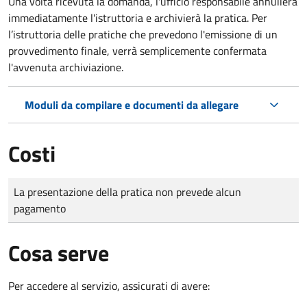
Una volta ricevuta la domanda, l'ufficio responsabile annullerà
immediatamente l'istruttoria e archivierà la pratica. Per
l’istruttoria delle pratiche che prevedono l'emissione di un
provvedimento finale, verrà semplicemente confermata
l'avvenuta archiviazione.
Moduli da compilare e documenti da allegare
Costi
Tipo di pagamento
Importo
La presentazione della pratica non prevede alcun
pagamento
Cosa serve
Per accedere al servizio, assicurati di avere: