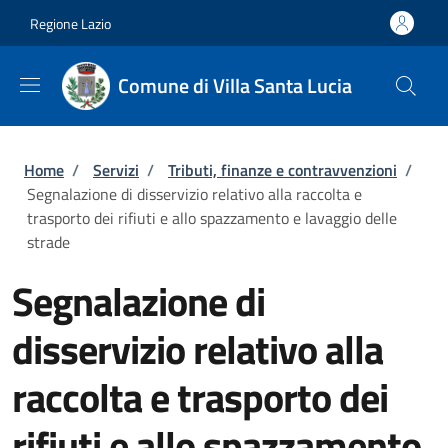
Salta al contenuto principale
Skip to footer content
Regione Lazio
Comune di Villa Santa Lucia
Briciole di pane
Home
/
Servizi
/
Tributi, finanze e contravvenzioni
/
Segnalazione di disservizio relativo alla raccolta e
trasporto dei rifiuti e allo spazzamento e lavaggio delle
strade
Segnalazione di
disservizio relativo alla
raccolta e trasporto dei
rifiuti e allo spazzamento