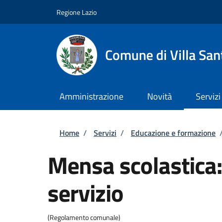
Salta al contenuto principale
Skip to footer content
Regione Lazio
Comune di Villa San
Amministrazione
Novità
Servizi
Briciole di pane
Home
/
Servizi
/
Educazione e formazione
Mensa scolastica:
servizio
(Regolamento comunale)