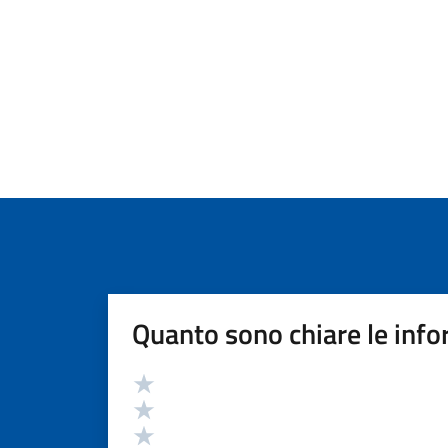
Quanto sono chiare le info
Valutazione
Valuta 5 stelle su 5
Valuta 4 stelle su 5
Valuta 3 stelle su 5